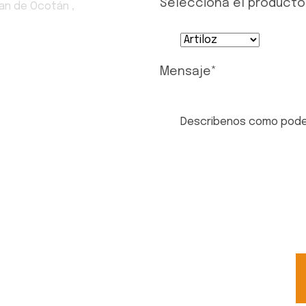
Selecciona el producto
uan de Ocotán ,
Mensaje
*